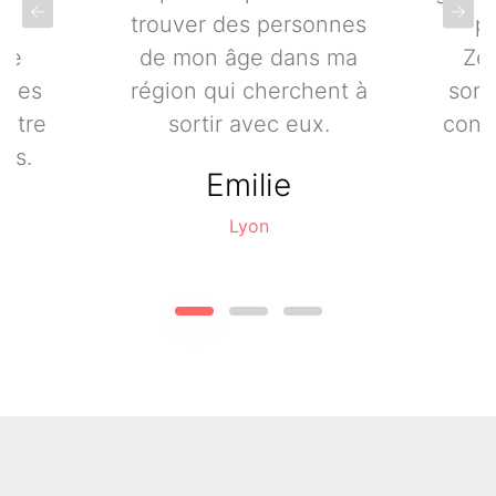
t
trouver des personnes
pa
 de
de mon âge dans ma
Zen
 des
région qui cherchent à
sort
votre
sortir avec eux.
conf
rs.
Emilie
Lyon