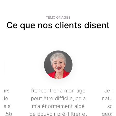
TÉMOIGNAGES
Ce que nos clients disent
jours
Rencontrer à mon âge
Je s
r de
peut être difficile, cela
natur
ons si
m'a énormément aidé
soc
de 50
de pouvoir pré-filtrer et
gens 